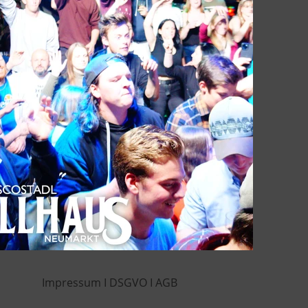
Impressum
I
DSGVO
I
AGB