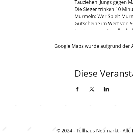
Tauziehen: Jungs gegen 
Die Sieger trinken 10 Minu
Murmeln: Wer Spielt Mur
Gutscheine im Wert von 5
Jogginganzug: Für alle di
👶Jugend ohne Alkohol:
Google Maps wurde aufgrund der Ana
Cola, Juice oder Holunder 
FOLGE UNS!
Diese Veranst
insta tollhaus_neumar
snap Tollhaus Neumarkt
tiktok TollhausNeumarkt
© 2024 - Tollhaus Neumarkt - Alle