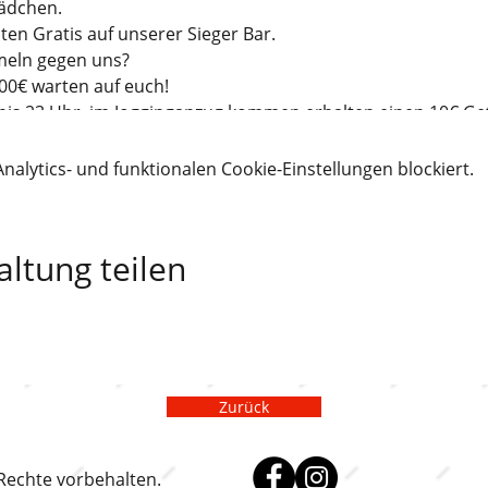
Mädchen.
ten Gratis auf unserer Sieger Bar.
meln gegen uns?
00€ warten auf euch!
e bis 23 Uhr im Jogginganzug kommen erhalten einen 10€ Ge
lytics- und funktionalen Cookie-Einstellungen blockiert.
0,5 l um 3,00 € 🧃
altung teilen
kt
Zurück
 Rechte vorbehalten.