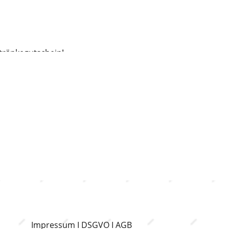
tränkegutschein!
Impressum
I
DSGVO
I
AGB