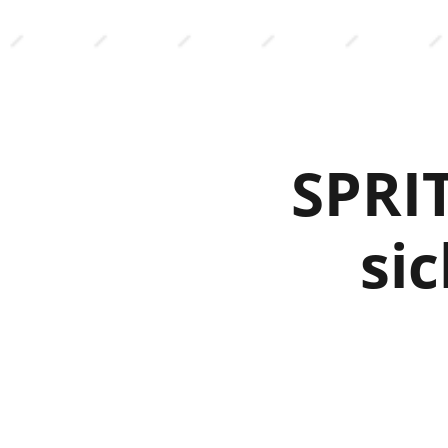
SPRI
si