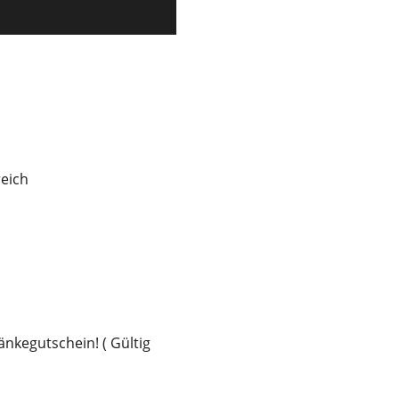
reich
nkegutschein! ( Gültig 