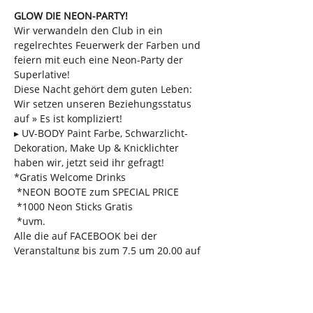
GLOW DIE NEON-PARTY!
Wir verwandeln den Club in ein 
regelrechtes Feuerwerk der Farben und 
feiern mit euch eine Neon-Party der 
Superlative!
Diese Nacht gehört dem guten Leben: 
Wir setzen unseren Beziehungsstatus 
auf » Es ist kompliziert!
▸ UV-BODY Paint Farbe, Schwarzlicht- 
Dekoration, Make Up & Knicklichter 
haben wir, jetzt seid ihr gefragt!
*Gratis Welcome Drinks

 *NEON BOOTE zum SPECIAL PRICE

 *1000 Neon Sticks Gratis

 *uvm.
Alle die auf FACEBOOK bei der 
Veranstaltung bis zum 7.5 um 20.00 auf 
ZUSAGEN (Nicht interessiert) gedrückt 
haben und sich bis 23.00 Uhr mit einem 
weißen Oberteil an der Kasse melden, 
erhalten ein Getränk GRATIS!