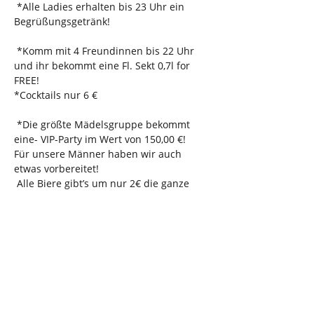
 *Alle Ladies erhalten bis 23 Uhr ein 
Begrüßungsgetränk!

 *Komm mit 4 Freundinnen bis 22 Uhr 
und ihr bekommt eine Fl. Sekt 0,7l for 
FREE!
*Cocktails nur 6 €

 *Die größte Mädelsgruppe bekommt 
eine- VIP-Party im Wert von 150,00 €!
Für unsere Männer haben wir auch 
etwas vorbereitet!

 Alle Biere gibt’s um nur 2€ die ganze 
Nacht!
insta                       tollhaus_neumarkt 

 snap     Tollhaus Neumarkt

 tiktok    TollhausNeumarkt