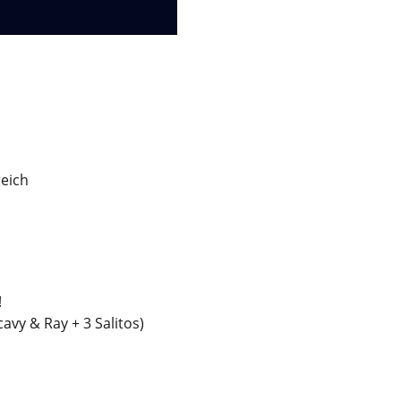
reich
!
avy & Ray + 3 Salitos)