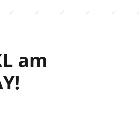
XL am
Y!